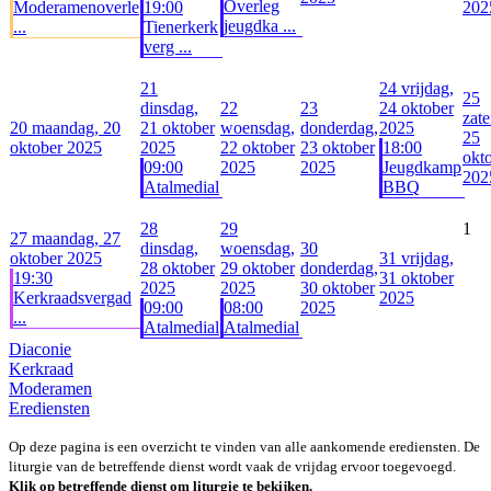
Overleg
Moderamenoverle
19:00
202
jeugdka ...
...
Tienerkerk
verg ...
21
24
vrijdag,
25
dinsdag,
22
23
24 oktober
zate
20
maandag, 20
21 oktober
woensdag,
donderdag,
2025
25
oktober 2025
2025
22 oktober
23 oktober
18:00
okt
09:00
2025
2025
Jeugdkamp
202
Atalmedial
BBQ
28
29
1
27
maandag, 27
dinsdag,
woensdag,
30
oktober 2025
31
vrijdag,
28 oktober
29 oktober
donderdag,
19:30
31 oktober
2025
2025
30 oktober
Kerkraadsvergad
2025
09:00
08:00
2025
...
Atalmedial
Atalmedial
Diaconie
Kerkraad
Moderamen
Erediensten
Op deze pagina is een overzicht te vinden van alle aankomende erediensten. De
liturgie van de betreffende dienst wordt vaak de vrijdag ervoor toegevoegd.
Klik op betreffende dienst om liturgie te bekijken.