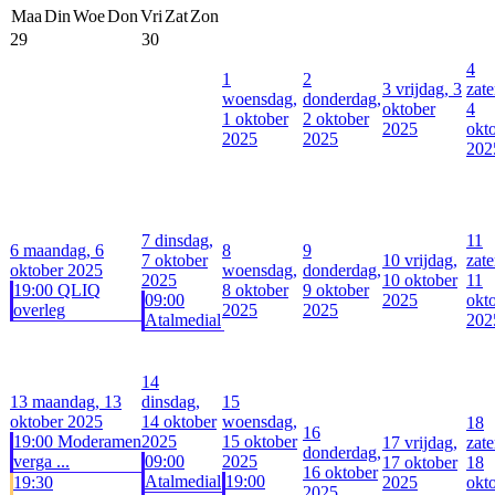
Maa
Din
Woe
Don
Vri
Zat
Zon
29
30
4
1
2
3
vrijdag, 3
zate
woensdag,
donderdag,
oktober
4
1 oktober
2 oktober
2025
okt
2025
2025
202
7
dinsdag,
11
6
maandag, 6
8
9
7 oktober
10
vrijdag,
zate
oktober 2025
woensdag,
donderdag,
2025
10 oktober
11
19:00 QLIQ
8 oktober
9 oktober
09:00
2025
okt
overleg
2025
2025
Atalmedial
202
14
13
maandag, 13
dinsdag,
15
oktober 2025
14 oktober
woensdag,
18
16
19:00 Moderamen
2025
15 oktober
17
vrijdag,
zate
donderdag,
verga ...
09:00
2025
17 oktober
18
16 oktober
Atalmedial
19:00
19:30
2025
okt
2025