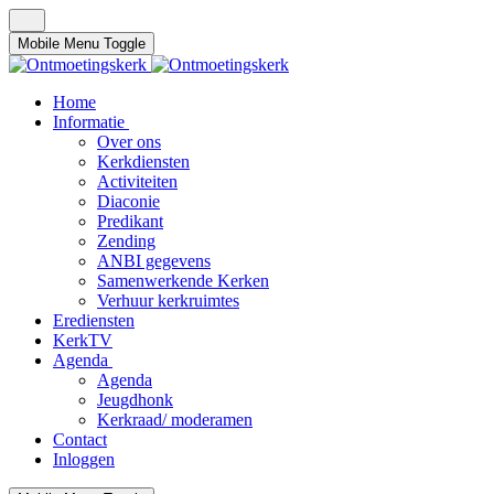
Mobile Menu Toggle
Home
Informatie
Over ons
Kerkdiensten
Activiteiten
Diaconie
Predikant
Zending
ANBI gegevens
Samenwerkende Kerken
Verhuur kerkruimtes
Erediensten
KerkTV
Agenda
Agenda
Jeugdhonk
Kerkraad/ moderamen
Contact
Inloggen