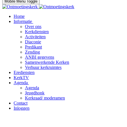
Mobile Menu Toggle
Home
Informatie
Over ons
Kerkdiensten
Activiteiten
Diaconie
Predikant
Zending
ANBI gegevens
Samenwerkende Kerken
Verhuur kerkruimtes
Erediensten
KerkTV
Agenda
Agenda
Jeugdhonk
Kerkraad/ moderamen
Contact
Inloggen