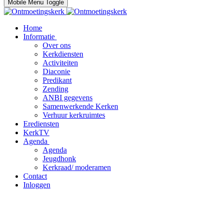
Mobile Menu Toggle
Home
Informatie
Over ons
Kerkdiensten
Activiteiten
Diaconie
Predikant
Zending
ANBI gegevens
Samenwerkende Kerken
Verhuur kerkruimtes
Erediensten
KerkTV
Agenda
Agenda
Jeugdhonk
Kerkraad/ moderamen
Contact
Inloggen