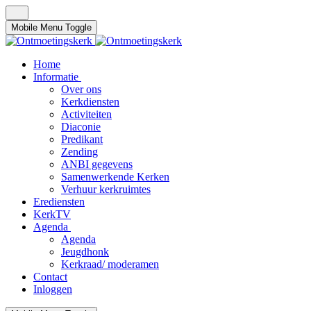
Mobile Menu Toggle
Home
Informatie
Over ons
Kerkdiensten
Activiteiten
Diaconie
Predikant
Zending
ANBI gegevens
Samenwerkende Kerken
Verhuur kerkruimtes
Erediensten
KerkTV
Agenda
Agenda
Jeugdhonk
Kerkraad/ moderamen
Contact
Inloggen