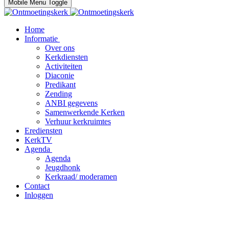
Mobile Menu Toggle
Home
Informatie
Over ons
Kerkdiensten
Activiteiten
Diaconie
Predikant
Zending
ANBI gegevens
Samenwerkende Kerken
Verhuur kerkruimtes
Erediensten
KerkTV
Agenda
Agenda
Jeugdhonk
Kerkraad/ moderamen
Contact
Inloggen