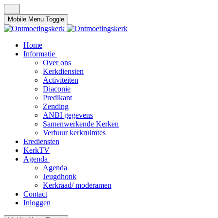
Mobile Menu Toggle
Home
Informatie
Over ons
Kerkdiensten
Activiteiten
Diaconie
Predikant
Zending
ANBI gegevens
Samenwerkende Kerken
Verhuur kerkruimtes
Erediensten
KerkTV
Agenda
Agenda
Jeugdhonk
Kerkraad/ moderamen
Contact
Inloggen