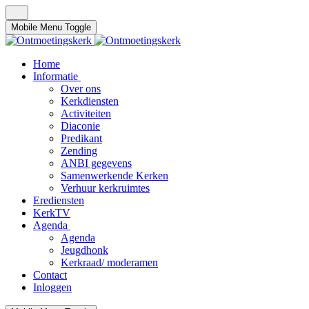
Mobile Menu Toggle
Home
Informatie
Over ons
Kerkdiensten
Activiteiten
Diaconie
Predikant
Zending
ANBI gegevens
Samenwerkende Kerken
Verhuur kerkruimtes
Erediensten
KerkTV
Agenda
Agenda
Jeugdhonk
Kerkraad/ moderamen
Contact
Inloggen