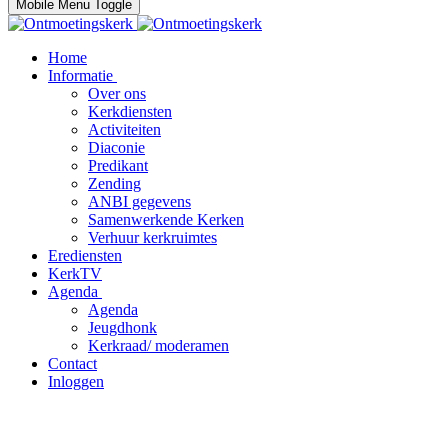
Mobile Menu Toggle
Home
Informatie
Over ons
Kerkdiensten
Activiteiten
Diaconie
Predikant
Zending
ANBI gegevens
Samenwerkende Kerken
Verhuur kerkruimtes
Erediensten
KerkTV
Agenda
Agenda
Jeugdhonk
Kerkraad/ moderamen
Contact
Inloggen