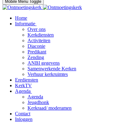
Mobile Menu Toggle
Home
Informatie
Over ons
Kerkdiensten
Activiteiten
Diaconie
Predikant
Zending
ANBI gegevens
Samenwerkende Kerken
Verhuur kerkruimtes
Erediensten
KerkTV
Agenda
Agenda
Jeugdhonk
Kerkraad/ moderamen
Contact
Inloggen