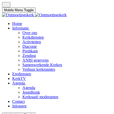
Mobile Menu Toggle
Home
Informatie
Over ons
Kerkdiensten
Activiteiten
Diaconie
Predikant
Zending
ANBI gegevens
Samenwerkende Kerken
Verhuur kerkruimtes
Erediensten
KerkTV
Agenda
Agenda
Jeugdhonk
Kerkraad/ moderamen
Contact
Inloggen