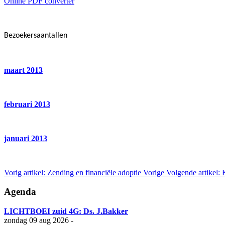
Online PDF converter
Bezoekersaantallen
maart 2013
februari 2013
januari 2013
Vorig artikel: Zending en financiële adoptie
Vorige
Volgende artikel:
Agenda
LICHTBOEI zuid 4G: Ds. J.Bakker
zondag 09 aug 2026
-