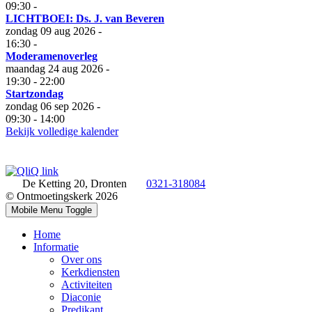
09:30
-
LICHTBOEI: Ds. J. van Beveren
zondag 09 aug 2026
-
16:30
-
Moderamenoverleg
maandag 24 aug 2026
-
19:30
-
22:00
Startzondag
zondag 06 sep 2026
-
09:30
-
14:00
Bekijk volledige kalender
De Ketting 20, Dronten
0321-318084
© Ontmoetingskerk 2026
Mobile Menu Toggle
Home
Informatie
Over ons
Kerkdiensten
Activiteiten
Diaconie
Predikant