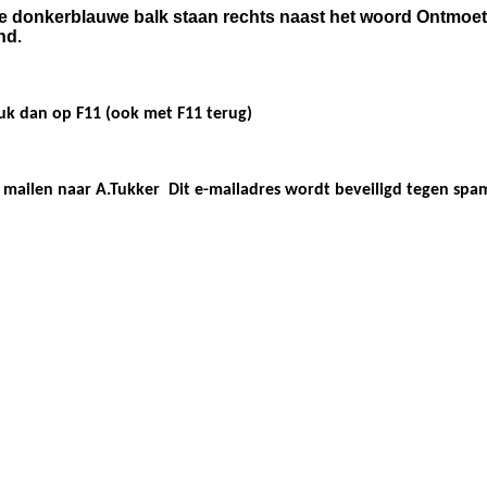
 donkerblauwe balk staan rechts naast het woord Ontmoetin
ind
.
uk dan op F11 (ook met F11 terug)
u mailen naar A.Tukker
Dit e-mailadres wordt beveiligd tegen spam