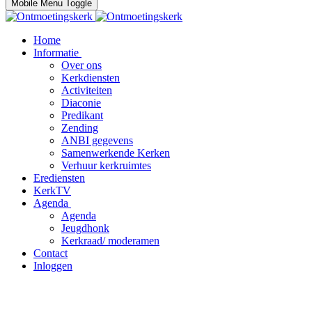
Mobile Menu Toggle
Home
Informatie
Over ons
Kerkdiensten
Activiteiten
Diaconie
Predikant
Zending
ANBI gegevens
Samenwerkende Kerken
Verhuur kerkruimtes
Erediensten
KerkTV
Agenda
Agenda
Jeugdhonk
Kerkraad/ moderamen
Contact
Inloggen