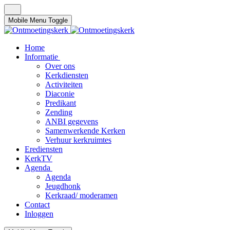
Mobile Menu Toggle
Home
Informatie
Over ons
Kerkdiensten
Activiteiten
Diaconie
Predikant
Zending
ANBI gegevens
Samenwerkende Kerken
Verhuur kerkruimtes
Erediensten
KerkTV
Agenda
Agenda
Jeugdhonk
Kerkraad/ moderamen
Contact
Inloggen