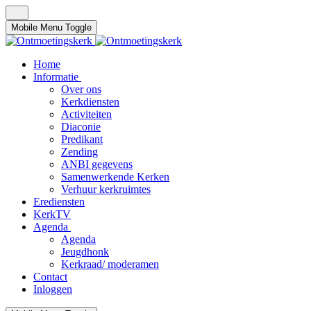
Mobile Menu Toggle
Home
Informatie
Over ons
Kerkdiensten
Activiteiten
Diaconie
Predikant
Zending
ANBI gegevens
Samenwerkende Kerken
Verhuur kerkruimtes
Erediensten
KerkTV
Agenda
Agenda
Jeugdhonk
Kerkraad/ moderamen
Contact
Inloggen