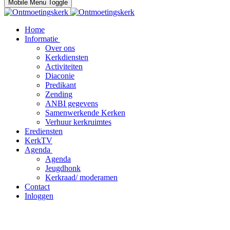
Mobile Menu Toggle
Home
Informatie
Over ons
Kerkdiensten
Activiteiten
Diaconie
Predikant
Zending
ANBI gegevens
Samenwerkende Kerken
Verhuur kerkruimtes
Erediensten
KerkTV
Agenda
Agenda
Jeugdhonk
Kerkraad/ moderamen
Contact
Inloggen