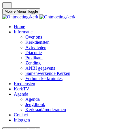
Mobile Menu Toggle
Home
Informatie
Over ons
Kerkdiensten
Activiteiten
Diaconie
Predikant
Zending
ANBI gegevens
Samenwerkende Kerken
Verhuur kerkruimtes
Erediensten
KerkTV
Agenda
Agenda
Jeugdhonk
Kerkraad/ moderamen
Contact
Inloggen