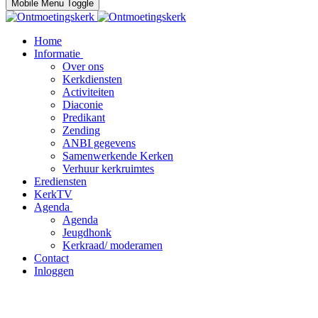
Mobile Menu Toggle
Home
Informatie
Over ons
Kerkdiensten
Activiteiten
Diaconie
Predikant
Zending
ANBI gegevens
Samenwerkende Kerken
Verhuur kerkruimtes
Erediensten
KerkTV
Agenda
Agenda
Jeugdhonk
Kerkraad/ moderamen
Contact
Inloggen