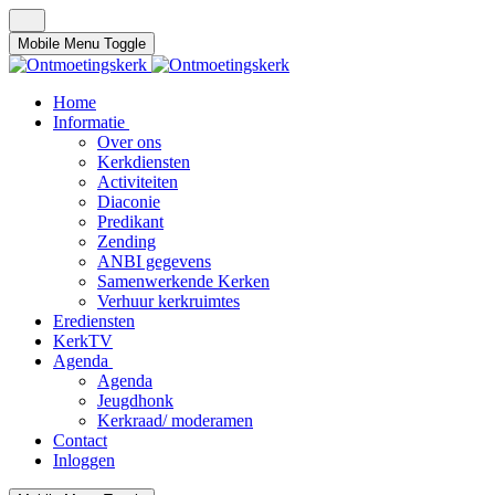
Mobile Menu Toggle
Home
Informatie
Over ons
Kerkdiensten
Activiteiten
Diaconie
Predikant
Zending
ANBI gegevens
Samenwerkende Kerken
Verhuur kerkruimtes
Erediensten
KerkTV
Agenda
Agenda
Jeugdhonk
Kerkraad/ moderamen
Contact
Inloggen