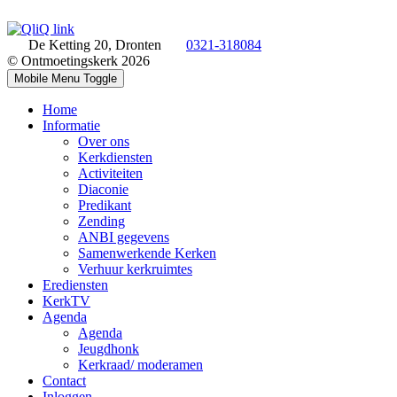
De Ketting 20, Dronten
0321-318084
© Ontmoetingskerk 2026
Mobile Menu Toggle
Home
Informatie
Over ons
Kerkdiensten
Activiteiten
Diaconie
Predikant
Zending
ANBI gegevens
Samenwerkende Kerken
Verhuur kerkruimtes
Erediensten
KerkTV
Agenda
Agenda
Jeugdhonk
Kerkraad/ moderamen
Contact
Inloggen