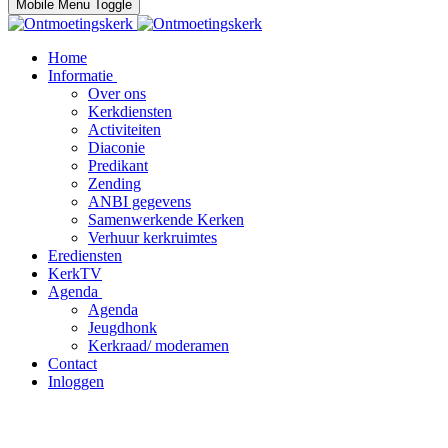
Mobile Menu Toggle
Home
Informatie
Over ons
Kerkdiensten
Activiteiten
Diaconie
Predikant
Zending
ANBI gegevens
Samenwerkende Kerken
Verhuur kerkruimtes
Erediensten
KerkTV
Agenda
Agenda
Jeugdhonk
Kerkraad/ moderamen
Contact
Inloggen