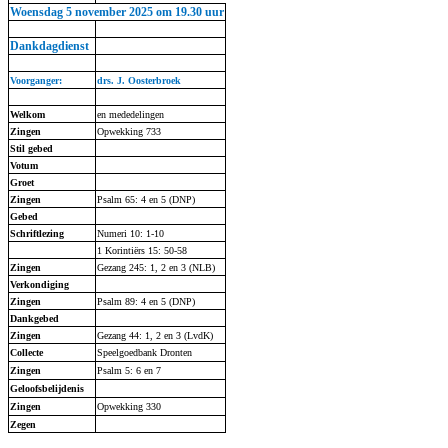
Woensdag 5 november 2025 om 19.30 uur
Dankdagdienst
Voorganger:
drs. J. Oosterbroek
Welkom
en mededelingen
Zingen
Opwekking 733
Stil gebed
Votum
Groet
Zingen
Psalm 65: 4 en 5 (DNP)
Gebed
Schriftlezing
Numeri 10: 1-10
1 Korint
i
ërs 15: 50-58
Zingen
Gezang 245: 1, 2 en 3 (NLB)
Verkondiging
Zingen
Psalm 89: 4 en 5 (DNP)
Dankgebed
Zingen
Gezang 44: 1, 2 en 3 (
LvdK
)
Collecte
Speelgoedbank Dronten
Zingen
Psalm 5: 6 en 7
Geloofsbelijdenis
Zingen
Opwekking 330
Zegen