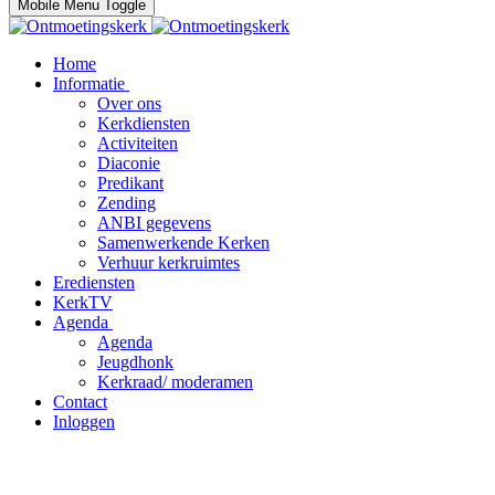
Mobile Menu Toggle
Home
Informatie
Over ons
Kerkdiensten
Activiteiten
Diaconie
Predikant
Zending
ANBI gegevens
Samenwerkende Kerken
Verhuur kerkruimtes
Erediensten
KerkTV
Agenda
Agenda
Jeugdhonk
Kerkraad/ moderamen
Contact
Inloggen