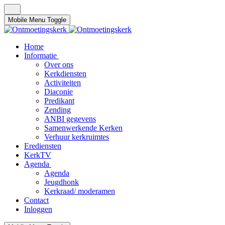
Mobile Menu Toggle
Home
Informatie
Over ons
Kerkdiensten
Activiteiten
Diaconie
Predikant
Zending
ANBI gegevens
Samenwerkende Kerken
Verhuur kerkruimtes
Erediensten
KerkTV
Agenda
Agenda
Jeugdhonk
Kerkraad/ moderamen
Contact
Inloggen