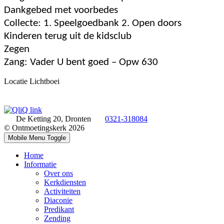
Dankgebed met voorbedes
Collecte: 1. Speelgoedbank 2. Open doors
Kinderen terug uit de kidsclub
Zegen
Zang: Vader U bent goed – Opw 630
Locatie
Lichtboei
De Ketting 20, Dronten
0321-318084
© Ontmoetingskerk 2026
Mobile Menu Toggle
Home
Informatie
Over ons
Kerkdiensten
Activiteiten
Diaconie
Predikant
Zending