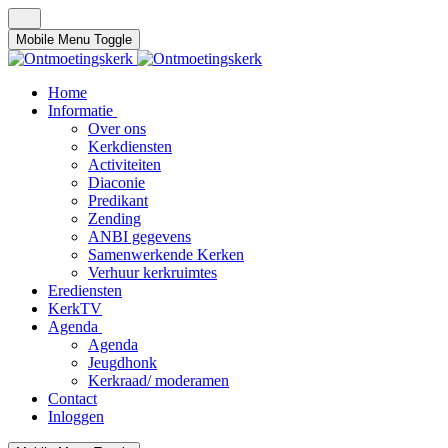
Mobile Menu Toggle
Home
Informatie
Over ons
Kerkdiensten
Activiteiten
Diaconie
Predikant
Zending
ANBI gegevens
Samenwerkende Kerken
Verhuur kerkruimtes
Erediensten
KerkTV
Agenda
Agenda
Jeugdhonk
Kerkraad/ moderamen
Contact
Inloggen