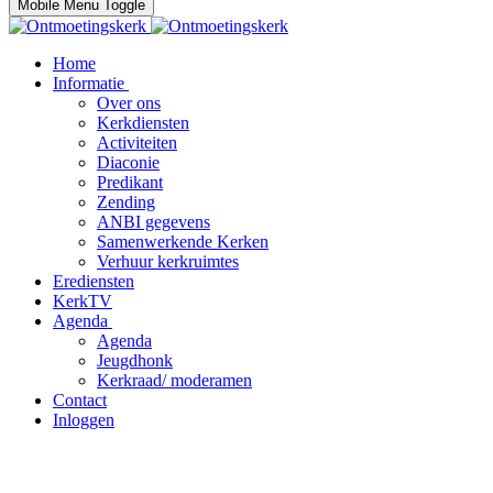
Mobile Menu Toggle
Home
Informatie
Over ons
Kerkdiensten
Activiteiten
Diaconie
Predikant
Zending
ANBI gegevens
Samenwerkende Kerken
Verhuur kerkruimtes
Erediensten
KerkTV
Agenda
Agenda
Jeugdhonk
Kerkraad/ moderamen
Contact
Inloggen