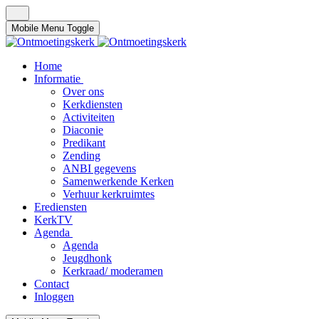
Mobile Menu Toggle
Home
Informatie
Over ons
Kerkdiensten
Activiteiten
Diaconie
Predikant
Zending
ANBI gegevens
Samenwerkende Kerken
Verhuur kerkruimtes
Erediensten
KerkTV
Agenda
Agenda
Jeugdhonk
Kerkraad/ moderamen
Contact
Inloggen