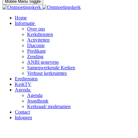
Mobile Menu Toggle
Home
Informatie
Over ons
Kerkdiensten
Activiteiten
Diaconie
Predikant
Zending
ANBI gegevens
Samenwerkende Kerken
Verhuur kerkruimtes
Erediensten
KerkTV
Agenda
Agenda
Jeugdhonk
Kerkraad/ moderamen
Contact
Inloggen