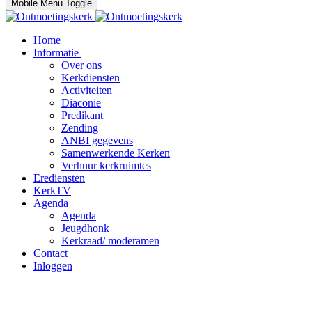
Mobile Menu Toggle
Home
Informatie
Over ons
Kerkdiensten
Activiteiten
Diaconie
Predikant
Zending
ANBI gegevens
Samenwerkende Kerken
Verhuur kerkruimtes
Erediensten
KerkTV
Agenda
Agenda
Jeugdhonk
Kerkraad/ moderamen
Contact
Inloggen