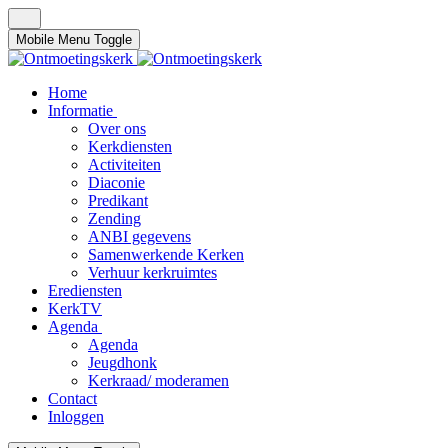
Mobile Menu Toggle
Home
Informatie
Over ons
Kerkdiensten
Activiteiten
Diaconie
Predikant
Zending
ANBI gegevens
Samenwerkende Kerken
Verhuur kerkruimtes
Erediensten
KerkTV
Agenda
Agenda
Jeugdhonk
Kerkraad/ moderamen
Contact
Inloggen