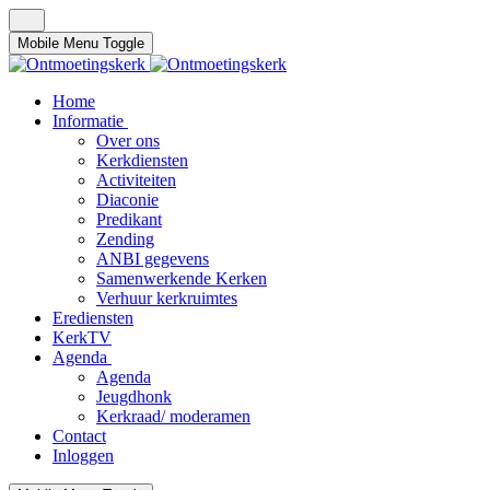
Mobile Menu Toggle
Home
Informatie
Over ons
Kerkdiensten
Activiteiten
Diaconie
Predikant
Zending
ANBI gegevens
Samenwerkende Kerken
Verhuur kerkruimtes
Erediensten
KerkTV
Agenda
Agenda
Jeugdhonk
Kerkraad/ moderamen
Contact
Inloggen