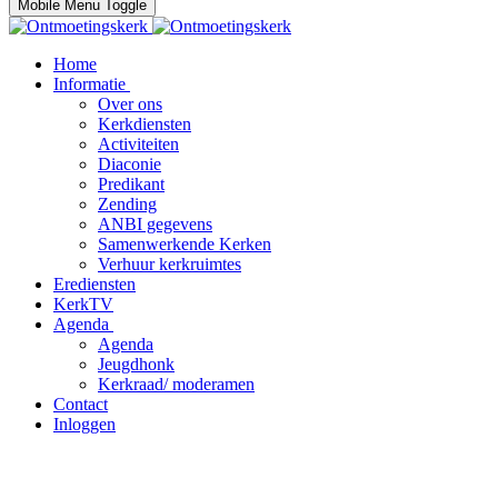
Mobile Menu Toggle
Home
Informatie
Over ons
Kerkdiensten
Activiteiten
Diaconie
Predikant
Zending
ANBI gegevens
Samenwerkende Kerken
Verhuur kerkruimtes
Erediensten
KerkTV
Agenda
Agenda
Jeugdhonk
Kerkraad/ moderamen
Contact
Inloggen