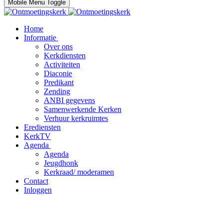
Mobile Menu Toggle
Home
Informatie
Over ons
Kerkdiensten
Activiteiten
Diaconie
Predikant
Zending
ANBI gegevens
Samenwerkende Kerken
Verhuur kerkruimtes
Erediensten
KerkTV
Agenda
Agenda
Jeugdhonk
Kerkraad/ moderamen
Contact
Inloggen