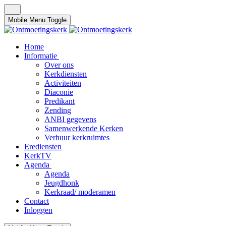
Mobile Menu Toggle
Home
Informatie
Over ons
Kerkdiensten
Activiteiten
Diaconie
Predikant
Zending
ANBI gegevens
Samenwerkende Kerken
Verhuur kerkruimtes
Erediensten
KerkTV
Agenda
Agenda
Jeugdhonk
Kerkraad/ moderamen
Contact
Inloggen