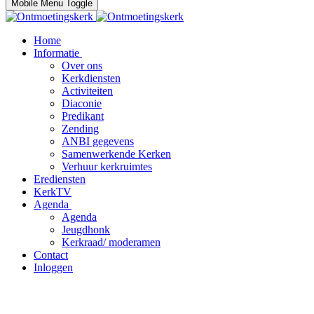
Mobile Menu Toggle
Home
Informatie
Over ons
Kerkdiensten
Activiteiten
Diaconie
Predikant
Zending
ANBI gegevens
Samenwerkende Kerken
Verhuur kerkruimtes
Erediensten
KerkTV
Agenda
Agenda
Jeugdhonk
Kerkraad/ moderamen
Contact
Inloggen