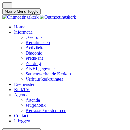
Mobile Menu Toggle
Home
Informatie
Over ons
Kerkdiensten
Activiteiten
Diaconie
Predikant
Zending
ANBI gegevens
Samenwerkende Kerken
Verhuur kerkruimtes
Erediensten
KerkTV
Agenda
Agenda
Jeugdhonk
Kerkraad/ moderamen
Contact
Inloggen