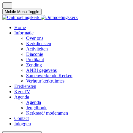
Mobile Menu Toggle
Home
Informatie
Over ons
Kerkdiensten
Activiteiten
Diaconie
Predikant
Zending
ANBI gegevens
Samenwerkende Kerken
Verhuur kerkruimtes
Erediensten
KerkTV
Agenda
Agenda
Jeugdhonk
Kerkraad/ moderamen
Contact
Inloggen