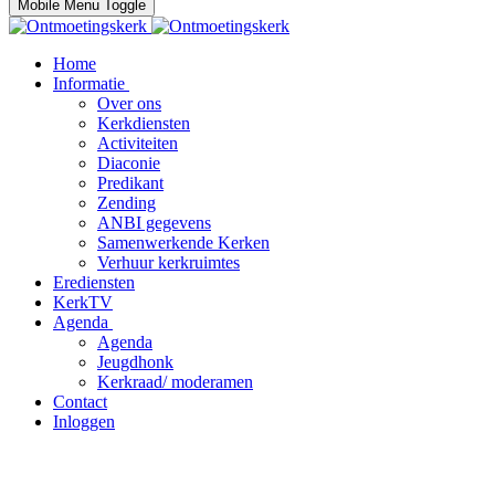
Mobile Menu Toggle
Home
Informatie
Over ons
Kerkdiensten
Activiteiten
Diaconie
Predikant
Zending
ANBI gegevens
Samenwerkende Kerken
Verhuur kerkruimtes
Erediensten
KerkTV
Agenda
Agenda
Jeugdhonk
Kerkraad/ moderamen
Contact
Inloggen