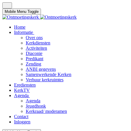
Mobile Menu Toggle
Home
Informatie
Over ons
Kerkdiensten
Activiteiten
Diaconie
Predikant
Zending
ANBI gegevens
Samenwerkende Kerken
Verhuur kerkruimtes
Erediensten
KerkTV
Agenda
Agenda
Jeugdhonk
Kerkraad/ moderamen
Contact
Inloggen