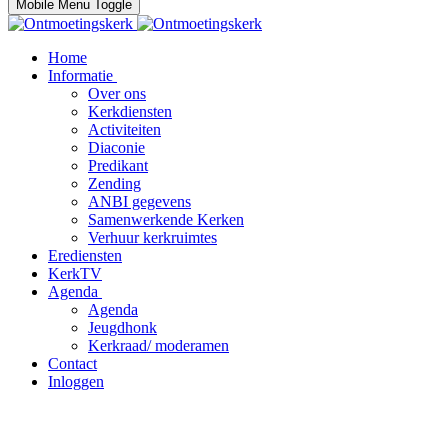
Mobile Menu Toggle
Home
Informatie
Over ons
Kerkdiensten
Activiteiten
Diaconie
Predikant
Zending
ANBI gegevens
Samenwerkende Kerken
Verhuur kerkruimtes
Erediensten
KerkTV
Agenda
Agenda
Jeugdhonk
Kerkraad/ moderamen
Contact
Inloggen