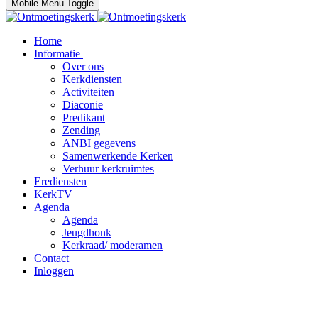
Mobile Menu Toggle
Home
Informatie
Over ons
Kerkdiensten
Activiteiten
Diaconie
Predikant
Zending
ANBI gegevens
Samenwerkende Kerken
Verhuur kerkruimtes
Erediensten
KerkTV
Agenda
Agenda
Jeugdhonk
Kerkraad/ moderamen
Contact
Inloggen