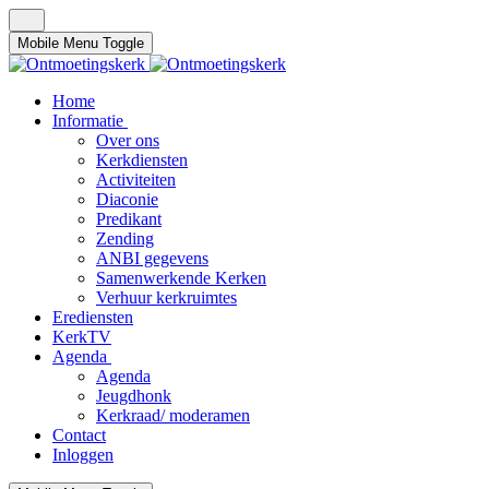
Mobile Menu Toggle
Home
Informatie
Over ons
Kerkdiensten
Activiteiten
Diaconie
Predikant
Zending
ANBI gegevens
Samenwerkende Kerken
Verhuur kerkruimtes
Erediensten
KerkTV
Agenda
Agenda
Jeugdhonk
Kerkraad/ moderamen
Contact
Inloggen