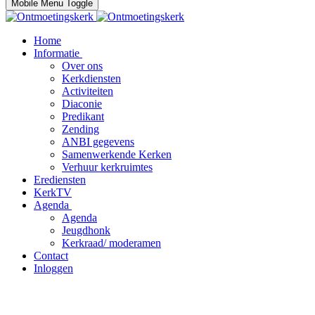
Mobile Menu Toggle
Home
Informatie
Over ons
Kerkdiensten
Activiteiten
Diaconie
Predikant
Zending
ANBI gegevens
Samenwerkende Kerken
Verhuur kerkruimtes
Erediensten
KerkTV
Agenda
Agenda
Jeugdhonk
Kerkraad/ moderamen
Contact
Inloggen