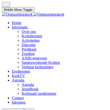
Mobile Menu Toggle
Home
Informatie
Over ons
Kerkdiensten
Activiteiten
Diaconie
Predikant
Zending
ANBI gegevens
Samenwerkende Kerken
Verhuur kerkruimtes
Erediensten
KerkTV
Agenda
Agenda
Jeugdhonk
Kerkraad/ moderamen
Contact
Inloggen