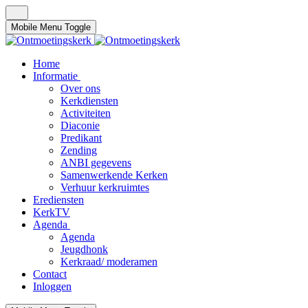
Mobile Menu Toggle
Home
Informatie
Over ons
Kerkdiensten
Activiteiten
Diaconie
Predikant
Zending
ANBI gegevens
Samenwerkende Kerken
Verhuur kerkruimtes
Erediensten
KerkTV
Agenda
Agenda
Jeugdhonk
Kerkraad/ moderamen
Contact
Inloggen