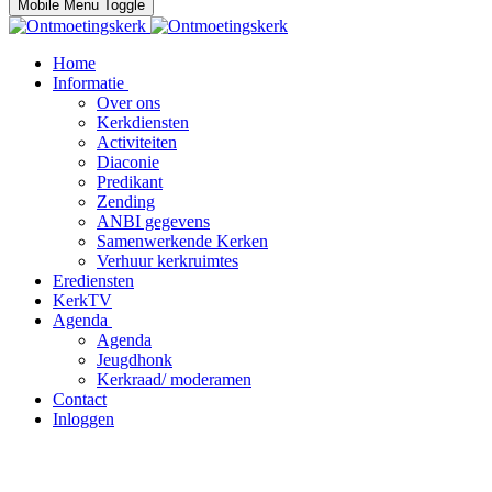
Mobile Menu Toggle
Home
Informatie
Over ons
Kerkdiensten
Activiteiten
Diaconie
Predikant
Zending
ANBI gegevens
Samenwerkende Kerken
Verhuur kerkruimtes
Erediensten
KerkTV
Agenda
Agenda
Jeugdhonk
Kerkraad/ moderamen
Contact
Inloggen