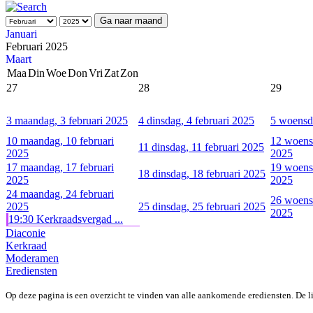
Ga naar maand
Januari
Februari 2025
Maart
Maa
Din
Woe
Don
Vri
Zat
Zon
27
28
29
3
maandag, 3 februari 2025
4
dinsdag, 4 februari 2025
5
woensda
10
maandag, 10 februari
12
woensd
11
dinsdag, 11 februari 2025
2025
2025
17
maandag, 17 februari
19
woensd
18
dinsdag, 18 februari 2025
2025
2025
24
maandag, 24 februari
26
woensd
2025
25
dinsdag, 25 februari 2025
2025
19:30 Kerkraadsvergad ...
Diaconie
Kerkraad
Moderamen
Erediensten
Op deze pagina is een overzicht te vinden van alle aankomende erediensten. De l