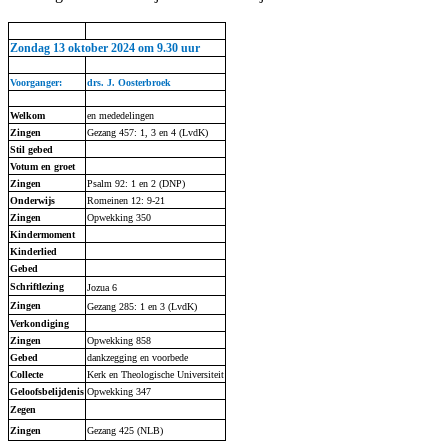
Zondag 13 oktober 2024 om 9.30 uur
Voorganger:
drs. J. Oosterbroek
Welkom
en mededelingen
Zingen
Gezang 457: 1, 3 en 4 (
LvdK
)
Stil gebed
Votum en groet
Zingen
Psalm 92: 1 en 2 (DNP)
Onderwijs
Romeinen 12: 9-21
Zingen
Opwekking 350
Kindermoment
Kinderlied
Gebed
Schriftlezing
Jozua 6
Zingen
Gezang 285: 1 en 3 (
LvdK
)
Verkondiging
Zingen
Opwekking 858
Gebed
dankzegging en voorbede
Collecte
Kerk en Theologische Universiteit
Geloofsbelijdenis
Opwekking 347
Zegen
Zingen
Gezang 425 (NLB)