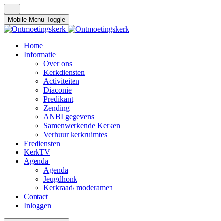
Mobile Menu Toggle
Home
Informatie
Over ons
Kerkdiensten
Activiteiten
Diaconie
Predikant
Zending
ANBI gegevens
Samenwerkende Kerken
Verhuur kerkruimtes
Erediensten
KerkTV
Agenda
Agenda
Jeugdhonk
Kerkraad/ moderamen
Contact
Inloggen