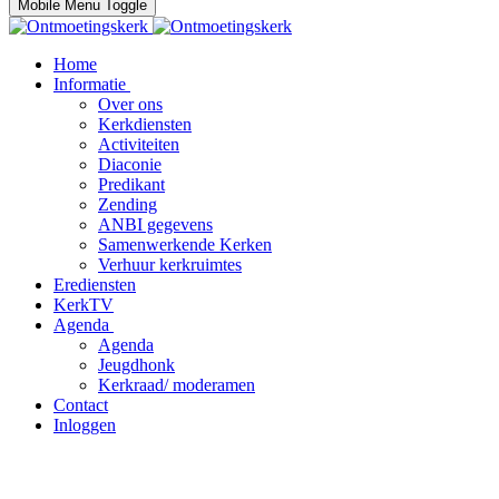
Mobile Menu Toggle
Home
Informatie
Over ons
Kerkdiensten
Activiteiten
Diaconie
Predikant
Zending
ANBI gegevens
Samenwerkende Kerken
Verhuur kerkruimtes
Erediensten
KerkTV
Agenda
Agenda
Jeugdhonk
Kerkraad/ moderamen
Contact
Inloggen