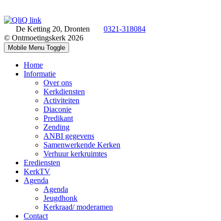
De Ketting 20, Dronten
0321-318084
© Ontmoetingskerk 2026
Mobile Menu Toggle
Home
Informatie
Over ons
Kerkdiensten
Activiteiten
Diaconie
Predikant
Zending
ANBI gegevens
Samenwerkende Kerken
Verhuur kerkruimtes
Erediensten
KerkTV
Agenda
Agenda
Jeugdhonk
Kerkraad/ moderamen
Contact